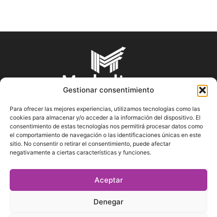
Gestionar consentimiento
Para ofrecer las mejores experiencias, utilizamos tecnologías como las
cookies para almacenar y/o acceder a la información del dispositivo. El
SOBRE NOSOTROS
consentimiento de estas tecnologías nos permitirá procesar datos como
el comportamiento de navegación o las identificaciones únicas en este
sitio. No consentir o retirar el consentimiento, puede afectar
En Marketin.es encontrarás la más actualizada y veraz
negativamente a ciertas características y funciones.
información sobre el mundo del marketing; consejos
publicitarios, tips de mercadeo, herramientas digitales y más.
Aceptar
Denegar
SÍGUENOS