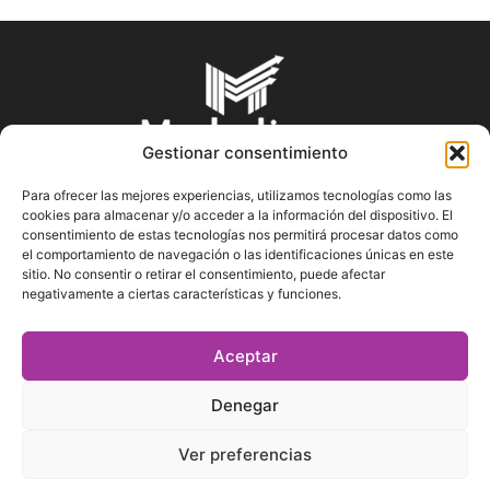
Gestionar consentimiento
Para ofrecer las mejores experiencias, utilizamos tecnologías como las
cookies para almacenar y/o acceder a la información del dispositivo. El
SOBRE NOSOTROS
consentimiento de estas tecnologías nos permitirá procesar datos como
el comportamiento de navegación o las identificaciones únicas en este
sitio. No consentir o retirar el consentimiento, puede afectar
En Marketin.es encontrarás la más actualizada y veraz
negativamente a ciertas características y funciones.
información sobre el mundo del marketing; consejos
publicitarios, tips de mercadeo, herramientas digitales y más.
Aceptar
Denegar
SÍGUENOS
Ver preferencias