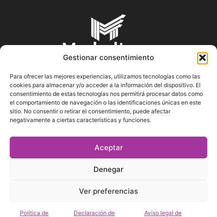
Gestionar consentimiento
Para ofrecer las mejores experiencias, utilizamos tecnologías como las
cookies para almacenar y/o acceder a la información del dispositivo. El
SOBRE NOSOTROS
consentimiento de estas tecnologías nos permitirá procesar datos como
el comportamiento de navegación o las identificaciones únicas en este
sitio. No consentir o retirar el consentimiento, puede afectar
En Marketin.es encontrarás la más actualizada y veraz
negativamente a ciertas características y funciones.
información sobre el mundo del marketing; consejos
publicitarios, tips de mercadeo, herramientas digitales y más.
Aceptar
Denegar
SÍGUENOS
Ver preferencias
Política de
Declaración de
Aviso legal de