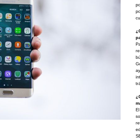
po
po
cu
¿
p
Pa
re
bú
G
ay
in
tr
¿
ma
E
so
re
ed
SE