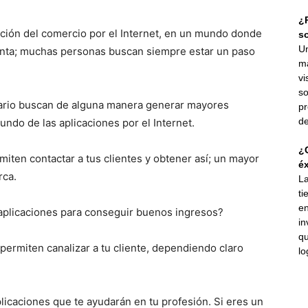
¿P
bución del comercio por el Internet, en un mundo donde
s
Un
enta; muchas personas buscan siempre estar un paso
ma
vi
so
sario buscan de alguna manera generar mayores
pr
de
undo de las aplicaciones por el Internet.
¿C
iten contactar a tus clientes y obtener así; un mayor
éx
rca.
La
ti
en
aplicaciones para conseguir buenos ingresos?
in
qu
 permiten canalizar a tu cliente, dependiendo claro
lo
licaciones que te ayudarán en tu profesión. Si eres un