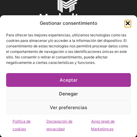
Gestionar consentimiento
Para ofrecer las mejores experiencias, utilizamos tecnologías como las
cookies para almacenar y/o acceder a la información del dispositivo. El
SOBRE NOSOTROS
consentimiento de estas tecnologías nos permitirá procesar datos como
el comportamiento de navegación o las identificaciones únicas en este
sitio. No consentir o retirar el consentimiento, puede afectar
En Marketin.es encontrarás la más actualizada y veraz
negativamente a ciertas características y funciones.
información sobre el mundo del marketing; consejos
publicitarios, tips de mercadeo, herramientas digitales y más.
Aceptar
Denegar
SÍGUENOS
Ver preferencias
Política de
Declaración de
Aviso legal de
cookies
privacidad
Marketing.es