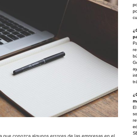
po
po
cu
¿
p
Pa
re
bú
G
ay
in
tr
¿
ma
E
so
re
ed
SE
ra que conozca algunos errores de las empresas en el