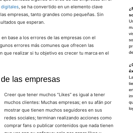
digitales
, se ha convertido en un elemento clave
¿P
 las empresas, tanto grandes como pequeñas. Sin
s
Un
sultados que esperan.
ma
vi
 en base a los errores de las empresas con el
so
 algunos errores más comunes que ofrecen las
pr
de
 que realizar si tu objetivo es crecer tu marca en el
¿C
éx
 de las empresas
La
ti
en
Creer que tener muchos “Likes” es igual a tener
in
muchos clientes: Muchas empresas; en su afán por
qu
lo
mostrar que tienen muchos seguidores en sus
redes sociales; terminan realizando acciones como
comprar fans o publicar contenidos que nada tienen