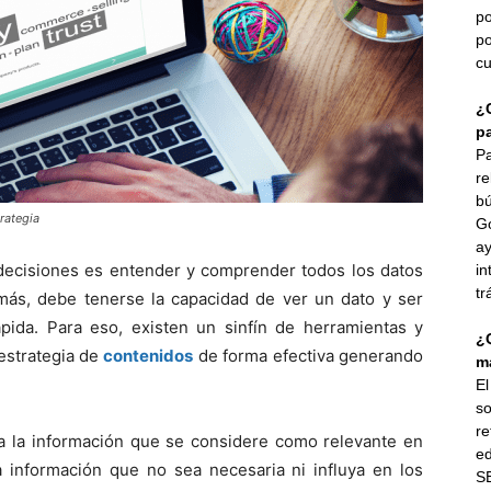
po
po
cu
¿
p
Pa
re
bú
rategia
G
ay
 decisiones es entender y comprender todos los datos
in
tr
emás, debe tenerse la capacidad de ver un dato y ser
ida. Para eso, existen un sinfín de herramientas y
¿
 estrategia de
contenidos
de forma efectiva generando
ma
E
so
re
da la información que se considere como relevante en
ed
la información que no sea necesaria ni influya en los
SE