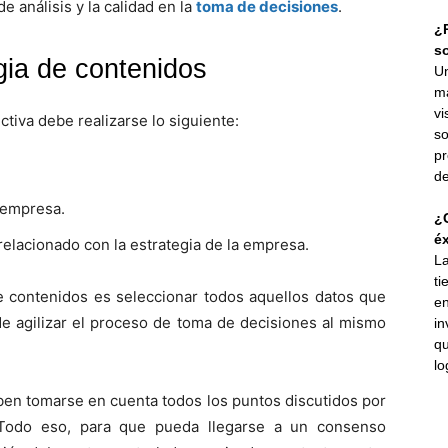
e análisis y la calidad en la
toma de decisiones
.
¿P
s
gia de contenidos
Un
ma
vi
ctiva debe realizarse lo siguiente:
so
pr
de
a empresa.
¿C
éx
relacionado con la estrategia de la empresa.
La
ti
de contenidos es seleccionar todos aquellos datos que
en
de agilizar el proceso de toma de decisiones al mismo
in
qu
lo
ben tomarse en cuenta todos los puntos discutidos por
 Todo eso, para que pueda llegarse a un consenso