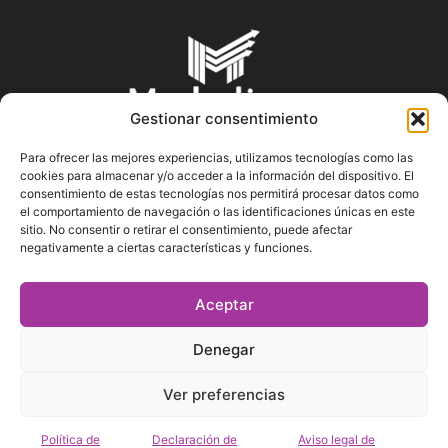
Gestionar consentimiento
Para ofrecer las mejores experiencias, utilizamos tecnologías como las
cookies para almacenar y/o acceder a la información del dispositivo. El
SOBRE NOSOTROS
consentimiento de estas tecnologías nos permitirá procesar datos como
el comportamiento de navegación o las identificaciones únicas en este
sitio. No consentir o retirar el consentimiento, puede afectar
En Marketin.es encontrarás la más actualizada y veraz
negativamente a ciertas características y funciones.
información sobre el mundo del marketing; consejos
publicitarios, tips de mercadeo, herramientas digitales y más.
Aceptar
Denegar
SÍGUENOS
Ver preferencias
Política de
Declaración de
Aviso legal de