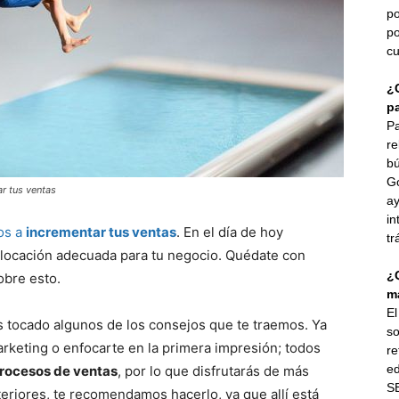
po
po
cu
¿
p
Pa
re
bú
G
r tus ventas
ay
in
os a
incrementar tus ventas
. En el día de hoy
tr
 locación adecuada para tu negocio. Quédate con
¿
obre esto.
ma
E
 tocado algunos de los consejos que te traemos. Ya
so
marketing o enfocarte en la primera impresión; todos
re
ed
procesos de ventas
, por lo que disfrutarás de más
SE
teriores, te recomendamos hacerlo, ya que allí está