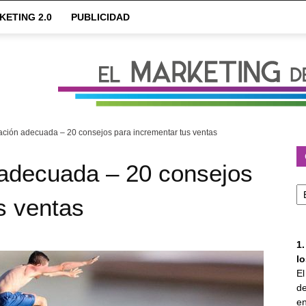
KETING 2.0
PUBLICIDAD
cación adecuada – 20 consejos para incrementar tus ventas
 adecuada – 20 consejos
Ca
s ventas
1
l
E
de
en