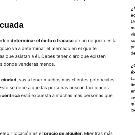
¿P
s
Un
ecuada
ma
vi
ueden
determinar el éxito o fracaso
de un negocio es la
so
pr
gocio va a determinar el mercado en el que te
de
s que asistan a él. Debes tener claro que existen
os donde venderás menos.
¿C
éx
La
a ciudad
, vas a tener muchos más clientes potenciales
ti
. Esto se debe a que las personas buscan facilidades
en
 céntrica
está expuesta a muchas más personas que
in
qu
lo
 elegir locación es el
precio de alquiler
. Mientras más