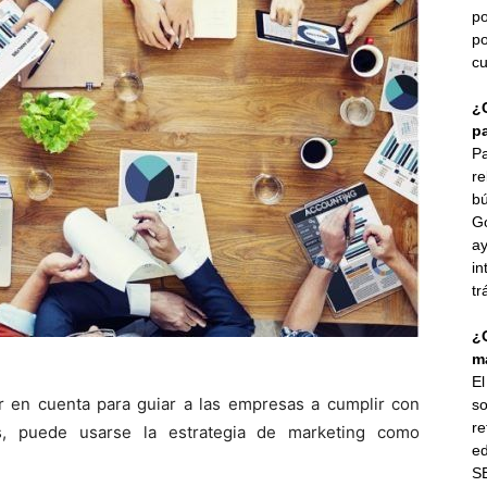
po
po
cu
¿
p
Pa
re
bú
G
ay
in
tr
¿
ma
E
 en cuenta para guiar a las empresas a cumplir con
so
re
ás, puede usarse la estrategia de marketing como
ed
SE