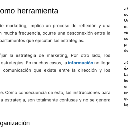
¿P
como herramienta
s
Un
 de marketing, implica un proceso de reflexión y una
ma
vi
n mucha frecuencia, ocurre una desconexión entre la
so
partamentos que ejecutan las estrategias.
pr
de
jar la estrategia de marketing, Por otro lado, los
 estrategias. En muchos casos, la
información
no llega
¿C
éx
e comunicación que existe entre la dirección y los
La
ti
en
te. Como consecuencia de esto, las instrucciones para
in
qu
 la estrategia, son totalmente confusas y no se genera
lo
organización