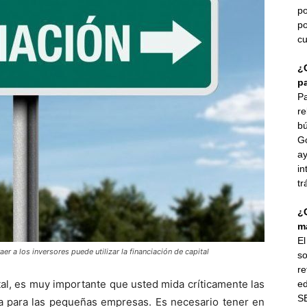
po
po
cu
¿
p
Pa
re
bú
G
ay
in
tr
¿
ma
E
er a los inversores puede utilizar la financiación de capital
so
re
ital, es muy importante que usted mida críticamente las
ed
SE
rna para las pequeñas empresas. Es necesario tener en