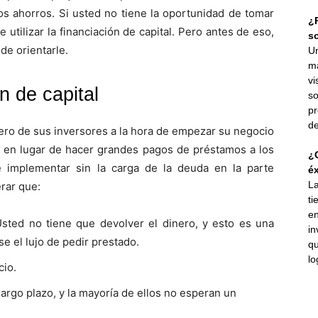
os ahorros. Si usted no tiene la oportunidad de tomar
¿P
utilizar la financiación de capital. Pero antes de eso,
s
de orientarle.
Un
ma
vi
n de capital
so
pr
de
inero de sus inversores a la hora de empezar su negocio
, en lugar de hacer grandes pagos de préstamos a los
¿C
 implementar sin la carga de la deuda en la parte
éx
La
erar que:
ti
en
ted no tiene que devolver el dinero, y esto es una
in
e el lujo de pedir prestado.
qu
lo
cio.
argo plazo, y la mayoría de ellos no esperan un