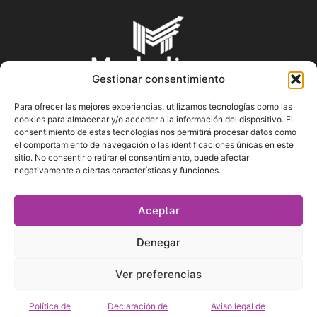
Gestionar consentimiento
Para ofrecer las mejores experiencias, utilizamos tecnologías como las
cookies para almacenar y/o acceder a la información del dispositivo. El
SOBRE NOSOTROS
consentimiento de estas tecnologías nos permitirá procesar datos como
el comportamiento de navegación o las identificaciones únicas en este
sitio. No consentir o retirar el consentimiento, puede afectar
En Marketin.es encontrarás la más actualizada y veraz
negativamente a ciertas características y funciones.
información sobre el mundo del marketing; consejos
publicitarios, tips de mercadeo, herramientas digitales y más.
Aceptar
Denegar
SÍGUENOS
Ver preferencias
Política de
Declaración de
Aviso legal de