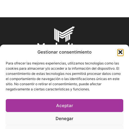
Gestionar consentimiento
Para ofrecer las mejores experiencias, utilizamos tecnologías como las
cookies para almacenar y/o acceder a la información del dispositivo. El
SOBRE NOSOTROS
consentimiento de estas tecnologías nos permitirá procesar datos como
el comportamiento de navegación o las identificaciones únicas en este
sitio. No consentir o retirar el consentimiento, puede afectar
En Marketin.es encontrarás la más actualizada y veraz
negativamente a ciertas características y funciones.
información sobre el mundo del marketing; consejos
publicitarios, tips de mercadeo, herramientas digitales y más.
Aceptar
Denegar
SÍGUENOS