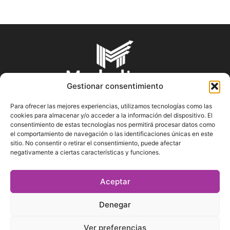
Gestionar consentimiento
Para ofrecer las mejores experiencias, utilizamos tecnologías como las
cookies para almacenar y/o acceder a la información del dispositivo. El
SOBRE NOSOTROS
consentimiento de estas tecnologías nos permitirá procesar datos como
el comportamiento de navegación o las identificaciones únicas en este
sitio. No consentir o retirar el consentimiento, puede afectar
En Marketin.es encontrarás la más actualizada y veraz
negativamente a ciertas características y funciones.
información sobre el mundo del marketing; consejos
publicitarios, tips de mercadeo, herramientas digitales y más.
Aceptar
Denegar
SÍGUENOS
Ver preferencias