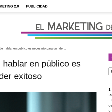
KETING 2.0
PUBLICIDAD
e hablar en público es necesario para un líder...
 hablar en público es
Ca
der exitoso
1
l
E
de
en