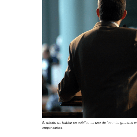
El miedo de hablar en público es uno de los más grandes 
empresarios.