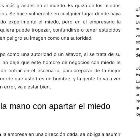
los más grandes en el mundo. Es quizá de los miedos
¿P
os. Se hace vulnerable en cualquier lugar donde haya
s
do experimenta el miedo, pero en el empresario la
Un
ma
quiera puede tropezar, confundirse o tener estúpidos
vi
r en peligro su imagen como una autoridad.
so
pr
upo como una autoridad o un altavoz, si se trata de su
de
ero no deje que este hombre de negocios con miedo le
¿C
de entrar en el escenario, para
.
preparar de la mejor
éx
cuerde que usted es un hombre, y la gente lo va a ver
La
 error, va a estar bien.
ti
en
in
 la mano con apartar el miedo
qu
lo
a la empresa en
.
una dirección dada, se obliga a asumir