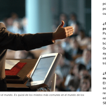
po
po
cu
¿
p
Pa
re
bú
G
ay
in
tr
¿
ma
E
so
re
en el mundo. Es quizá de los miedos más comunes en el mundo de los
ed
SE