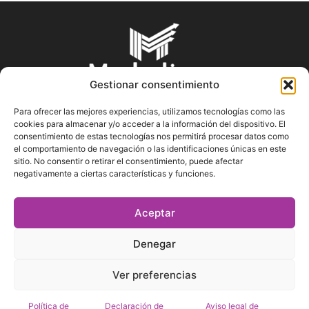
Gestionar consentimiento
Para ofrecer las mejores experiencias, utilizamos tecnologías como las
cookies para almacenar y/o acceder a la información del dispositivo. El
SOBRE NOSOTROS
consentimiento de estas tecnologías nos permitirá procesar datos como
el comportamiento de navegación o las identificaciones únicas en este
sitio. No consentir o retirar el consentimiento, puede afectar
En Marketin.es encontrarás la más actualizada y veraz
negativamente a ciertas características y funciones.
información sobre el mundo del marketing; consejos
publicitarios, tips de mercadeo, herramientas digitales y más.
Aceptar
Denegar
SÍGUENOS
Ver preferencias
Política de
Declaración de
Aviso legal de