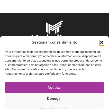
Gestionar consentimiento
Para ofrecer las mejores experiencias, utilizamos tecnologías como las
cookies para almacenar y/o acceder a la información del dispositivo. El
SOBRE NOSOTROS
consentimiento de estas tecnologías nos permitirá procesar datos como
el comportamiento de navegación o las identificaciones únicas en este
sitio. No consentir o retirar el consentimiento, puede afectar
En Marketin.es encontrarás la más actualizada y veraz
negativamente a ciertas características y funciones.
información sobre el mundo del marketing; consejos
publicitarios, tips de mercadeo, herramientas digitales y más.
Aceptar
Denegar
SÍGUENOS