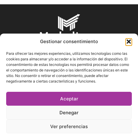
Gestionar consentimiento
Para ofrecer las mejores experiencias, utilizamos tecnologías como las
cookies para almacenar y/o acceder a la información del dispositivo. El
SOBRE NOSOTROS
consentimiento de estas tecnologías nos permitirá procesar datos como
el comportamiento de navegación o las identificaciones únicas en este
sitio. No consentir o retirar el consentimiento, puede afectar
En Marketin.es encontrarás la más actualizada y veraz
negativamente a ciertas características y funciones.
información sobre el mundo del marketing; consejos
publicitarios, tips de mercadeo, herramientas digitales y más.
Aceptar
Denegar
SÍGUENOS
Ver preferencias