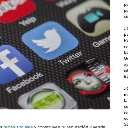
po
po
cu
¿
p
Pa
re
bú
G
ay
in
tr
¿
ma
E
so
re
ed
SE
as
redes sociales
y construyen tu reputación y vende