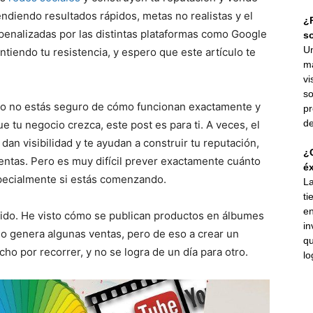
ndiendo resultados rápidos, metas no realistas y el
¿P
 penalizadas por las distintas plataformas como Google
s
Un
tiendo tu resistencia, y espero que este artículo te
ma
vi
so
ero no estás seguro de cómo funcionan exactamente y
pr
de
e tu negocio crezca, este post es para ti. A veces, el
dan visibilidad y te ayudan a construir tu reputación,
¿C
ventas. Pero es muy difícil prever exactamente cuánto
éx
specialmente si estás comenzando.
La
ti
en
pido. He visto cómo se publican productos en álbumes
in
so genera algunas ventas, pero de eso a crear un
qu
o por recorrer, y no se logra de un día para otro.
lo