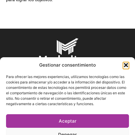
Gestionar consentimiento
Para ofrecer las mejores experiencias, utilizamos tecnologías como las
cookies para almacenar y/o acceder a la información del dispositivo. El
SOBRE NOSOTROS
consentimiento de estas tecnologías nos permitirá procesar datos como
el comportamiento de navegación o las identificaciones únicas en este
sitio. No consentir o retirar el consentimiento, puede afectar
En Marketin.es encontrarás la más actualizada y veraz
negativamente a ciertas características y funciones.
información sobre el mundo del marketing; consejos
publicitarios, tips de mercadeo, herramientas digitales y más.
Aceptar
Denegar
SÍGUENOS