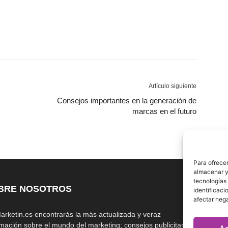
Artículo siguiente
Consejos importantes en la generación de
marcas en el futuro
Para ofrecer
almacenar y/
tecnologías
BRE NOSOTROS
S
identificaci
afectar nega
arketin.es encontrarás la más actualizada y veraz
rmación sobre el mundo del marketing; consejos publicitarios,