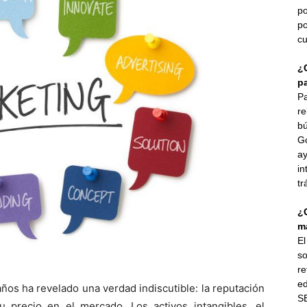
po
po
cu
¿
p
Pa
re
bú
G
ay
in
tr
¿
ma
E
so
re
ed
ños ha revelado una verdad indiscutible: la reputación
SE
precio en el mercado. Los activos intangibles, el