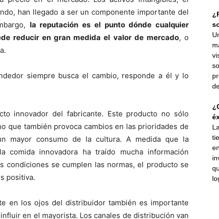
fondo, han llegado a ser un componente importante del
¿P
embargo,
la reputación es el punto dónde cualquier
s
Un
uede reducir en gran medida el valor de mercado
, o
ma
a.
vi
so
ndedor siempre busca el cambio, responde a él y lo
pr
de
¿C
to innovador del fabricante. Este producto no sólo
éx
sino que también provoca cambios en las prioridades de
La
ti
un mayor consumo de la cultura. A medida que la
en
 la comida innovadora ha traído mucha información
in
las condiciones se cumplen las normas, el producto se
qu
s positiva.
lo
te en los ojos del distribuidor también es importante
nfluir en el mayorista. Los canales de distribución van