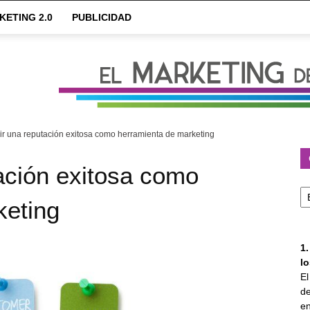
KETING 2.0
PUBLICIDAD
ir una reputación exitosa como herramienta de marketing
ación exitosa como
Ca
keting
1
l
E
de
en