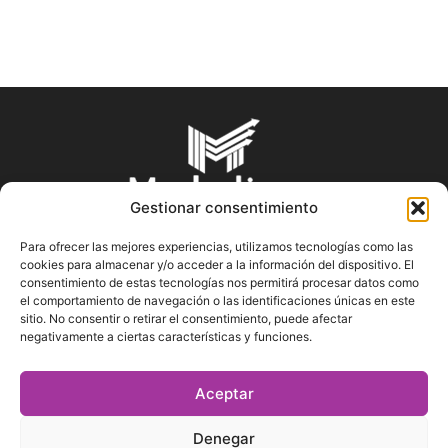
Gestionar consentimiento
Para ofrecer las mejores experiencias, utilizamos tecnologías como las
cookies para almacenar y/o acceder a la información del dispositivo. El
SOBRE NOSOTROS
consentimiento de estas tecnologías nos permitirá procesar datos como
el comportamiento de navegación o las identificaciones únicas en este
sitio. No consentir o retirar el consentimiento, puede afectar
En Marketin.es encontrarás la más actualizada y veraz
negativamente a ciertas características y funciones.
información sobre el mundo del marketing; consejos
publicitarios, tips de mercadeo, herramientas digitales y más.
Aceptar
Denegar
SÍGUENOS