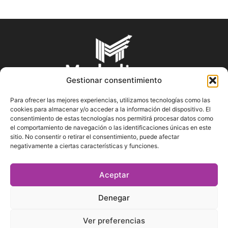
Gestionar consentimiento
Para ofrecer las mejores experiencias, utilizamos tecnologías como las
cookies para almacenar y/o acceder a la información del dispositivo. El
SOBRE NOSOTROS
consentimiento de estas tecnologías nos permitirá procesar datos como
el comportamiento de navegación o las identificaciones únicas en este
sitio. No consentir o retirar el consentimiento, puede afectar
En Marketin.es encontrarás la más actualizada y veraz
negativamente a ciertas características y funciones.
información sobre el mundo del marketing; consejos
publicitarios, tips de mercadeo, herramientas digitales y más.
Aceptar
Denegar
SÍGUENOS
Ver preferencias