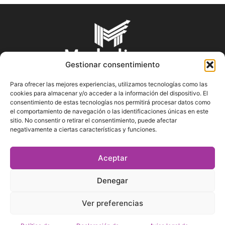
Gestionar consentimiento
Para ofrecer las mejores experiencias, utilizamos tecnologías como las
cookies para almacenar y/o acceder a la información del dispositivo. El
SOBRE NOSOTROS
consentimiento de estas tecnologías nos permitirá procesar datos como
el comportamiento de navegación o las identificaciones únicas en este
sitio. No consentir o retirar el consentimiento, puede afectar
En Marketin.es encontrarás la más actualizada y veraz
negativamente a ciertas características y funciones.
información sobre el mundo del marketing; consejos
publicitarios, tips de mercadeo, herramientas digitales y más.
Aceptar
Denegar
SÍGUENOS
Ver preferencias