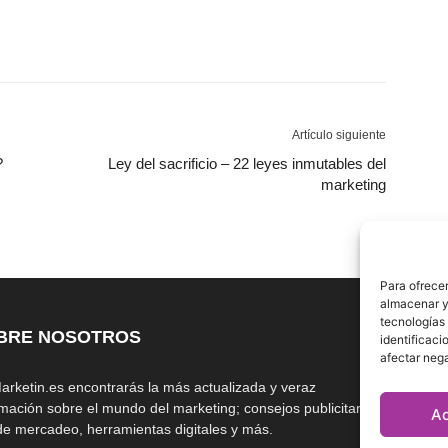
Artículo siguiente
?
Ley del sacrificio – 22 leyes inmutables del
marketing
Para ofrecer
almacenar y/
tecnologías
BRE NOSOTROS
S
identificaci
afectar nega
arketin.es encontrarás la más actualizada y veraz
rmación sobre el mundo del marketing; consejos publicitarios,
A
 de mercadeo, herramientas digitales y más.