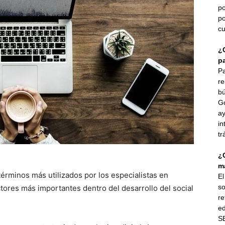
po
po
cu
¿
p
Pa
re
bú
G
ay
in
tr
¿
ma
érminos más utilizados por los especialistas en
E
so
ctores más importantes dentro del desarrollo del social
re
ed
SE