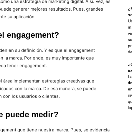
omo una estrategia de marketing digital. A su vez, es
 puede generar mejores resultados. Pues, grandes
¿P
s
te su aplicación.
Un
ma
el engagement?
vi
so
pr
den en su definición. Y es que el engagement
de
on la marca. Por ende, es muy importante que
¿C
ueda tener engagement.
éx
La
el área implementan estrategias creativas que
ti
ificados con la marca. De esa manera, se puede
en
in
 con los usuarios o clientes.
qu
lo
 puede medir?
gagement que tiene nuestra marca. Pues, se evidencia