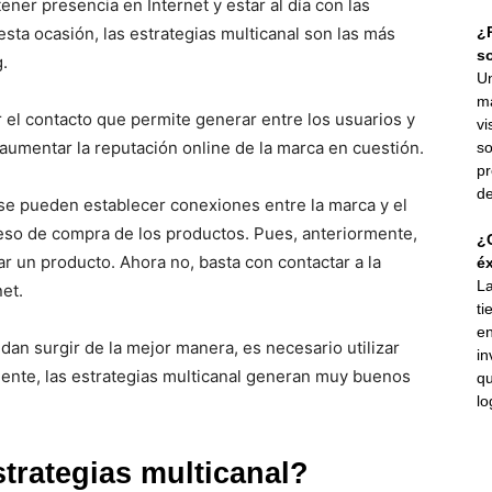
ener presencia en Internet y estar al día con las
esta ocasión, las estrategias multicanal son las más
¿P
s
g.
Un
ma
r el contacto que permite generar entre los usuarios y
vi
umentar la reputación online de la marca en cuestión.
so
pr
de
 se pueden establecer conexiones entre la marca y el
ceso de compra de los productos. Pues, anteriormente,
¿C
ar un producto. Ahora no, basta con contactar a la
éx
La
net.
ti
en
an surgir de la mejor manera, es necesario utilizar
in
ente, las estrategias multicanal generan muy buenos
qu
lo
trategias multicanal?