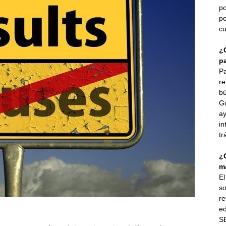
po
po
cu
¿
p
Pa
re
bú
G
ay
in
tr
¿
ma
E
so
re
ed
SE