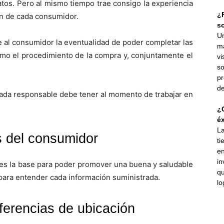
atos. Pero al mismo tiempo trae consigo la experiencia
¿P
ón de cada consumidor.
s
Un
e al consumidor la eventualidad de poder completar las
ma
omo el procedimiento de la compra y, conjuntamente el
vi
so
pr
de
ada responsable debe tener al momento de trabajar en
¿C
éx
La
as del consumidor
ti
en
in
es la base para poder promover una buena y saludable
qu
al para entender cada información suministrada.
lo
ferencias de ubicación