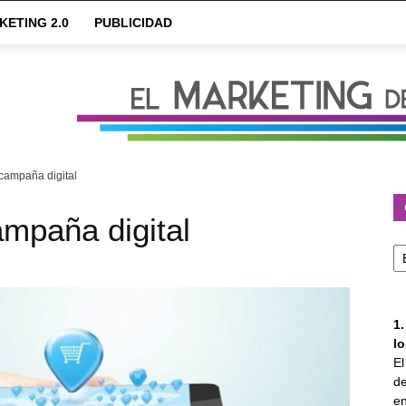
KETING 2.0
PUBLICIDAD
 campaña digital
ampaña digital
Ca
1
l
E
de
en