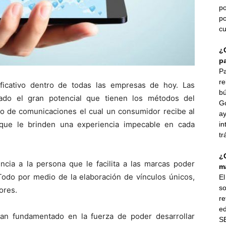
po
po
cu
¿
p
Pa
re
ficativo dentro de todas las empresas de hoy. Las
bú
ado el gran potencial que tienen los métodos del
G
o de comunicaciones el cual un consumidor recibe al
ay
que le brinden una experiencia impecable en cada
in
tr
¿
ncia a la persona que le facilita a las marcas poder
ma
 Todo por medio de la elaboración de vínculos únicos,
E
so
ores.
re
ed
an fundamentado en la fuerza de poder desarrollar
SE