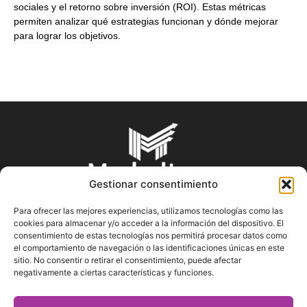
sociales y el retorno sobre inversión (ROI). Estas métricas
permiten analizar qué estrategias funcionan y dónde mejorar
para lograr los objetivos.
Gestionar consentimiento
Para ofrecer las mejores experiencias, utilizamos tecnologías como las
cookies para almacenar y/o acceder a la información del dispositivo. El
SOBRE NOSOTROS
consentimiento de estas tecnologías nos permitirá procesar datos como
el comportamiento de navegación o las identificaciones únicas en este
sitio. No consentir o retirar el consentimiento, puede afectar
En Marketin.es encontrarás la más actualizada y veraz
negativamente a ciertas características y funciones.
información sobre el mundo del marketing; consejos
publicitarios, tips de mercadeo, herramientas digitales y más.