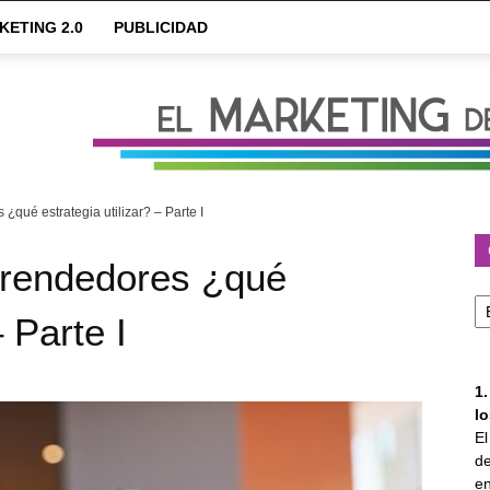
KETING 2.0
PUBLICIDAD
qué estrategia utilizar? – Parte I
prendedores ¿qué
Ca
– Parte I
1
l
E
de
en