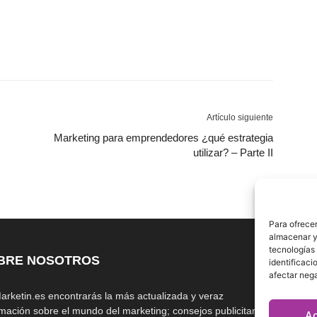
Artículo siguiente
Marketing para emprendedores ¿qué estrategia
utilizar? – Parte II
Para ofrecer
almacenar y/
tecnologías
BRE NOSOTROS
S
identificaci
afectar nega
arketin.es encontrarás la más actualizada y veraz
rmación sobre el mundo del marketing; consejos publicitarios,
A