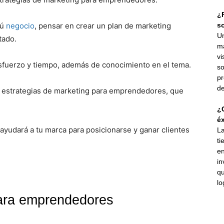
¿P
tú
negocio
, pensar en crear un plan de marketing
s
Un
tado.
ma
vi
fuerzo y tiempo, además de conocimiento en el tema.
so
pr
de
de estrategias de marketing para emprendedores, que
¿C
éx
 ayudará a tu marca para posicionarse y ganar clientes
La
ti
en
in
qu
lo
ara emprendedores