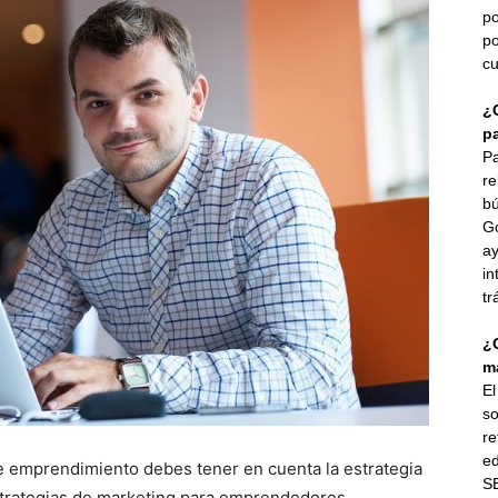
po
po
cu
¿
p
Pa
re
bú
G
ay
in
tr
¿
ma
E
so
re
ed
de emprendimiento debes tener en cuenta la estrategia
SE
 estrategias de marketing para emprendedores.