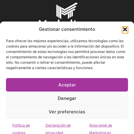
Gestionar consentimiento
Para ofrecer las mejores experiencias, utilizamos tecnologías como las
cookies para almacenar y/o acceder a la información del dispositivo. El
SOBRE NOSOTROS
consentimiento de estas tecnologías nos permitirá procesar datos como
el comportamiento de navegación o las identificaciones únicas en este
sitio. No consentir o retirar el consentimiento, puede afectar
En Marketin.es encontrarás la más actualizada y veraz
negativamente a ciertas características y funciones.
información sobre el mundo del marketing; consejos
publicitarios, tips de mercadeo, herramientas digitales y más.
Aceptar
Denegar
SÍGUENOS
Ver preferencias
Política de
Declaración de
Aviso legal de
cookies
privacidad
Marketing.es