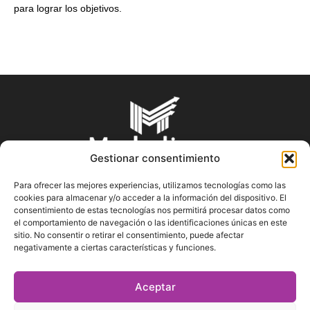
para lograr los objetivos.
Gestionar consentimiento
Para ofrecer las mejores experiencias, utilizamos tecnologías como las
cookies para almacenar y/o acceder a la información del dispositivo. El
SOBRE NOSOTROS
consentimiento de estas tecnologías nos permitirá procesar datos como
el comportamiento de navegación o las identificaciones únicas en este
sitio. No consentir o retirar el consentimiento, puede afectar
En Marketin.es encontrarás la más actualizada y veraz
negativamente a ciertas características y funciones.
información sobre el mundo del marketing; consejos
publicitarios, tips de mercadeo, herramientas digitales y más.
Aceptar