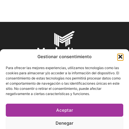
Gestionar consentimiento
Para ofrecer las mejores experiencias, utilizamos tecnologías como las
cookies para almacenar y/o acceder a la información del dispositivo. El
SOBRE NOSOTROS
consentimiento de estas tecnologías nos permitirá procesar datos como
el comportamiento de navegación o las identificaciones únicas en este
sitio. No consentir o retirar el consentimiento, puede afectar
En Marketin.es encontrarás la más actualizada y veraz
negativamente a ciertas características y funciones.
información sobre el mundo del marketing; consejos
publicitarios, tips de mercadeo, herramientas digitales y más.
Aceptar
Denegar
SÍGUENOS