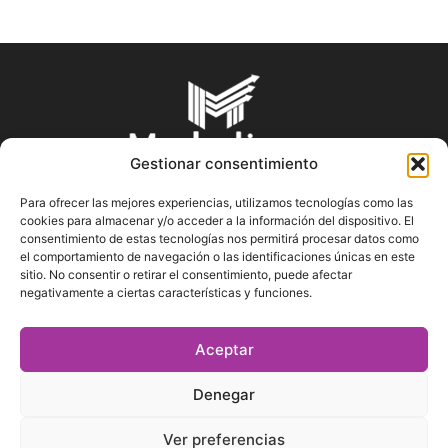
Gestionar consentimiento
Para ofrecer las mejores experiencias, utilizamos tecnologías como las
cookies para almacenar y/o acceder a la información del dispositivo. El
SOBRE NOSOTROS
consentimiento de estas tecnologías nos permitirá procesar datos como
el comportamiento de navegación o las identificaciones únicas en este
sitio. No consentir o retirar el consentimiento, puede afectar
En Marketin.es encontrarás la más actualizada y veraz
negativamente a ciertas características y funciones.
información sobre el mundo del marketing; consejos
publicitarios, tips de mercadeo, herramientas digitales y más.
Aceptar
Denegar
SÍGUENOS
Ver preferencias