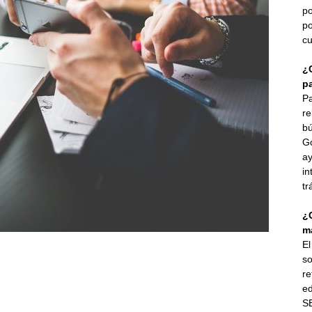
po
po
cu
¿
p
Pa
re
bú
G
ay
in
tr
¿
ma
E
so
re
ed
SE