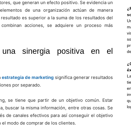
ctores, que generan un efecto positivo. Se evidencia un
¿P
s elementos de una organización actúan de manera
s
 resultado es superior a la suma de los resultados del
Un
se combinan acciones, se adquiere un proceso más
ma
vi
so
pr
 una sinergia positiva en el
de
¿C
éx
La
a
estrategia de marketing
significa generar resultados
ti
iones por separado.
en
in
ing, se tiene que partir de un objetivo común. Estar
qu
lo
, buscar la misma información, entre otras cosas. Se
s de canales efectivos para así conseguir el objetivo
 el modo de comprar de los clientes.