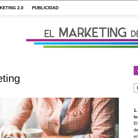
KETING 2.0
PUBLICIDAD
eting
Ca
1
l
E
de
en