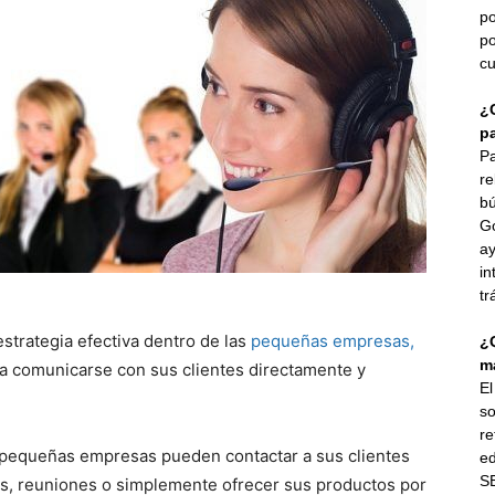
po
po
cu
¿
p
Pa
re
bú
G
ay
in
tr
trategia efectiva dentro de las
pequeñas empresas,
¿
ma
a comunicarse con sus clientes directamente y
E
so
re
as pequeñas empresas pueden contactar a sus clientes
ed
SE
as, reuniones o simplemente ofrecer sus productos por