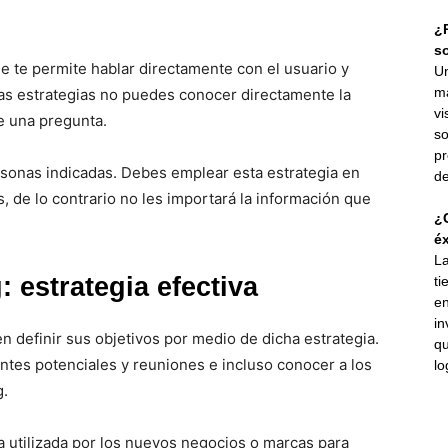
¿P
s
ue te permite hablar directamente con el usuario y
Un
ma
as estrategias no puedes conocer directamente la
vi
e una pregunta.
so
pr
ersonas indicadas. Debes emplear esta estrategia en
de
, de lo contrario no les importará la información que
¿C
éx
La
 estrategia efectiva
ti
en
in
 definir sus objetivos por medio de dicha estrategia.
qu
ntes potenciales y reuniones e incluso conocer a los
lo
g.
a utilizada por los nuevos negocios o marcas para