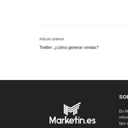
Artículo anterior
Twitter: ¿cómo generar ventas?
SO
En M
info
tips