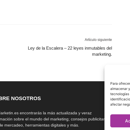
Artículo siguiente
Ley de la Escalera – 22 leyes inmutables del
marketing.
Para ofrecer
almacenar y/
tecnologías
BRE NOSOTROS
S
identificaci
afectar nega
arketin.es encontrarás la más actualizada y veraz
rmación sobre el mundo del marketing; consejos publicitarios,
A
 de mercadeo, herramientas digitales y más.