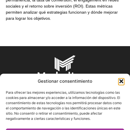
permanencia, la tasa de conversión, el engagement en redes
sociales y el retorno sobre inversión (ROI). Estas métricas
permiten analizar qué estrategias funcionan y dónde mejorar
para lograr los objetivos.
Gestionar consentimiento
Para ofrecer las mejores experiencias, utilizamos tecnologías como las
cookies para almacenar y/o acceder a la información del dispositivo. El
SOBRE NOSOTROS
consentimiento de estas tecnologías nos permitirá procesar datos como
el comportamiento de navegación o las identificaciones únicas en este
sitio. No consentir o retirar el consentimiento, puede afectar
En Marketin.es encontrarás la más actualizada y veraz
negativamente a ciertas características y funciones.
información sobre el mundo del marketing; consejos
publicitarios, tips de mercadeo, herramientas digitales y más.