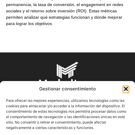
permanencia, la tasa de conversión, el engagement en redes
sociales y el retorno sobre inversión (ROI). Estas métricas
permiten analizar qué estrategias funcionan y dónde mejorar
para lograr los objetivos.
Gestionar consentimiento
Para ofrecer las mejores experiencias, utilizamos tecnologías como las
cookies para almacenar y/o acceder a la información del dispositivo. El
SOBRE NOSOTROS
consentimiento de estas tecnologías nos permitirá procesar datos como
el comportamiento de navegación o las identificaciones únicas en este
sitio. No consentir o retirar el consentimiento, puede afectar
En Marketin.es encontrarás la más actualizada y veraz
negativamente a ciertas características y funciones.
información sobre el mundo del marketing; consejos