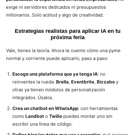
exige ni servidores dedicados ni presupuestos
millonarios. Solo actitud y algo de creatividad.
Estrategias realistas para aplicar IA en tu
próxima feria
Vale, tienes la teoría. Ahora te cuento cómo una pyme
normal y corriente puede aplicarlo, paso a paso:
Escoge una plataforma que ya tenga IA
: no
reinventes la rueda.
Brella
,
Eventbrite
,
Bizzabo
y
otras ya tienen módulos de personalización
integrados. Úsalos.
Crea un chatbot en WhatsApp
: con herramientas
como
Landbot
o
Twilio
puedes montar uno sin
escribir una línea de código.
Define bien los datos que vas a recopilar
: qué quieres