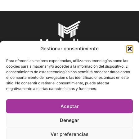
Gestionar consentimiento
Para ofrecer las mejores experiencias, utilizamos tecnologías como las
cookies para almacenar y/o acceder a la información del dispositivo. El
SOBRE NOSOTROS
consentimiento de estas tecnologías nos permitirá procesar datos como
el comportamiento de navegación o las identificaciones únicas en este
sitio. No consentir o retirar el consentimiento, puede afectar
En Marketin.es encontrarás la más actualizada y veraz
negativamente a ciertas características y funciones.
información sobre el mundo del marketing; consejos
publicitarios, tips de mercadeo, herramientas digitales y más.
Aceptar
Denegar
SÍGUENOS
Ver preferencias