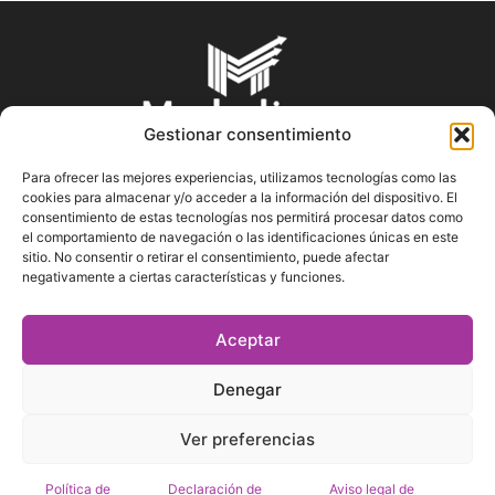
Gestionar consentimiento
Para ofrecer las mejores experiencias, utilizamos tecnologías como las
cookies para almacenar y/o acceder a la información del dispositivo. El
SOBRE NOSOTROS
consentimiento de estas tecnologías nos permitirá procesar datos como
el comportamiento de navegación o las identificaciones únicas en este
sitio. No consentir o retirar el consentimiento, puede afectar
En Marketin.es encontrarás la más actualizada y veraz
negativamente a ciertas características y funciones.
información sobre el mundo del marketing; consejos
publicitarios, tips de mercadeo, herramientas digitales y más.
Aceptar
Denegar
SÍGUENOS
Ver preferencias
Política de
Declaración de
Aviso legal de