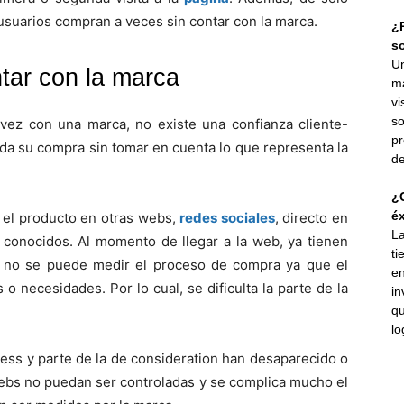
 usuarios compran a veces sin contar con la marca.
¿P
s
Un
tar con la marca
ma
vi
so
 vez con una marca, no existe una confianza cliente-
pr
ida su compra sin tomar en cuenta lo que representa la
de
¿C
éx
 el producto en otras webs,
redes sociales
, directo en
La
 conocidos. Al momento de llegar a la web, ya tienen
ti
, no se puede medir el proceso de compra ya que el
en
 o necesidades. Por lo cual, se dificulta la parte de la
in
qu
lo
ness y parte de la de consideration han desaparecido o
webs no puedan ser controladas y se complica mucho el