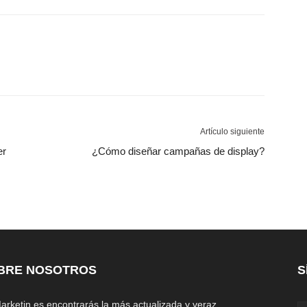
Artículo siguiente
er
¿Cómo diseñar campañas de display?
BRE NOSOTROS
S
arketin.es encontrarás la más actualizada y veraz