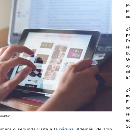
po
po
cu
¿
p
Pa
re
bú
G
ay
in
tr
¿
ma
E
so
re
a marca
ed
SE
imera o segunda visita a la
página
. Además, de solo