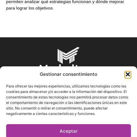
permiten analizar qué estrategias funcionan y dónde mejorar
para lograr los objetivos.
Gestionar consentimiento
Para ofrecer las mejores experiencias, utilizamos tecnologías como las
cookies para almacenar y/o acceder a la información del dispositivo. El
SOBRE NOSOTROS
consentimiento de estas tecnologías nos permitirá procesar datos como
el comportamiento de navegación o las identificaciones únicas en este
sitio. No consentir o retirar el consentimiento, puede afectar
En Marketin.es encontrarás la más actualizada y veraz
negativamente a ciertas características y funciones.
información sobre el mundo del marketing; consejos
publicitarios, tips de mercadeo, herramientas digitales y más.
Aceptar