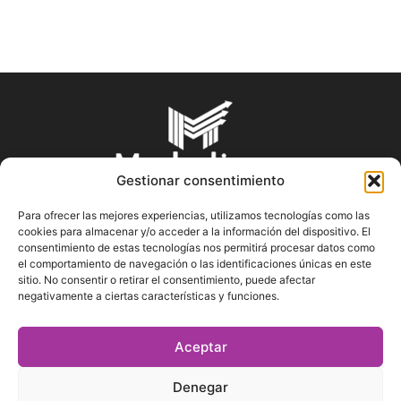
Gestionar consentimiento
Para ofrecer las mejores experiencias, utilizamos tecnologías como las
cookies para almacenar y/o acceder a la información del dispositivo. El
SOBRE NOSOTROS
consentimiento de estas tecnologías nos permitirá procesar datos como
el comportamiento de navegación o las identificaciones únicas en este
sitio. No consentir o retirar el consentimiento, puede afectar
En Marketin.es encontrarás la más actualizada y veraz
negativamente a ciertas características y funciones.
información sobre el mundo del marketing; consejos
publicitarios, tips de mercadeo, herramientas digitales y más.
Aceptar
Denegar
SÍGUENOS