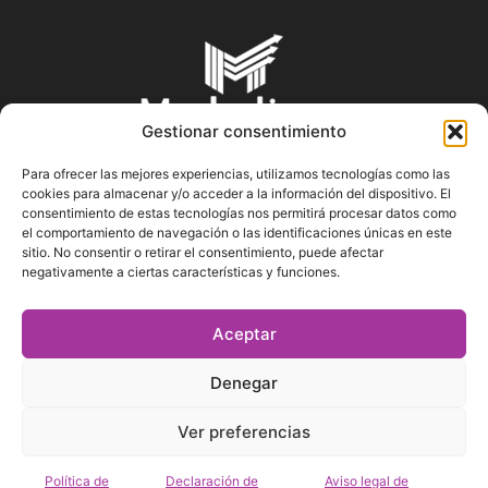
Gestionar consentimiento
Para ofrecer las mejores experiencias, utilizamos tecnologías como las
cookies para almacenar y/o acceder a la información del dispositivo. El
SOBRE NOSOTROS
consentimiento de estas tecnologías nos permitirá procesar datos como
el comportamiento de navegación o las identificaciones únicas en este
sitio. No consentir o retirar el consentimiento, puede afectar
En Marketin.es encontrarás la más actualizada y veraz
negativamente a ciertas características y funciones.
información sobre el mundo del marketing; consejos
publicitarios, tips de mercadeo, herramientas digitales y más.
Aceptar
Denegar
SÍGUENOS
Ver preferencias
Política de
Declaración de
Aviso legal de