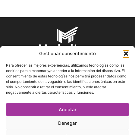
Gestionar consentimiento
Para ofrecer las mejores experiencias, utilizamos tecnologías como las
cookies para almacenar y/o acceder a la información del dispositivo. El
SOBRE NOSOTROS
consentimiento de estas tecnologías nos permitirá procesar datos como
el comportamiento de navegación o las identificaciones únicas en este
sitio. No consentir o retirar el consentimiento, puede afectar
En Marketin.es encontrarás la más actualizada y veraz
negativamente a ciertas características y funciones.
información sobre el mundo del marketing; consejos
publicitarios, tips de mercadeo, herramientas digitales y más.
Aceptar
Denegar
SÍGUENOS