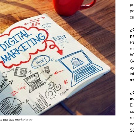
po
po
cu
¿
p
Pa
re
bú
G
ay
in
tr
¿
ma
E
so
re
as por los marketeros
ed
SE