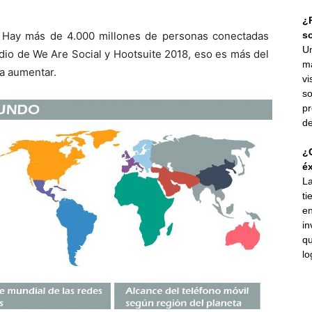
¿P
. Hay más de 4.000 millones de personas conectadas
s
Un
dio de We Are Social y Hootsuite 2018, eso es más del
ma
 a aumentar.
vi
so
pr
de
¿C
éx
La
ti
en
in
qu
lo