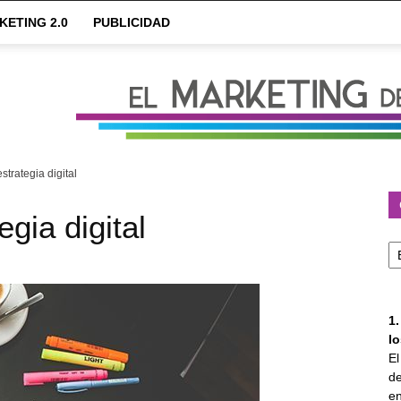
KETING 2.0
PUBLICIDAD
strategia digital
egia digital
Ca
1
l
E
de
en