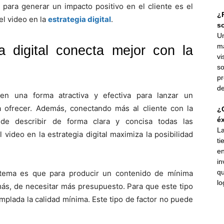
 para generar un impacto positivo en el cliente es el
¿P
el video en la
estrategia digital
.
s
Un
ma
a digital conecta mejor con la
vi
so
pr
de
en una forma atractiva y efectiva para lanzar un
 ofrecer. Además, conectando más al cliente con la
¿C
éx
de describir de forma clara y concisa todas las
La
 video en la estrategia digital maximiza la posibilidad
ti
en
in
qu
istema es que para producir un contenido de mínima
lo
ás, de necesitar más presupuesto. Para que este tipo
mplada la calidad mínima. Este tipo de factor no puede