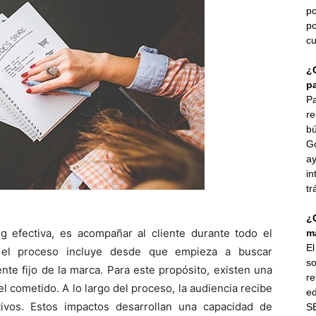
po
po
cu
¿
p
Pa
re
bú
G
ay
in
tr
¿
ng efectiva, es acompañar al cliente durante todo el
ma
E
el proceso incluye desde que empieza a buscar
so
nte fijo de la marca. Para este propósito, existen una
re
l cometido. A lo largo del proceso, la audiencia recibe
ed
ivos. Estos impactos desarrollan una capacidad de
SE