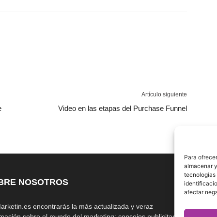
Artículo siguiente
e
Video en las etapas del Purchase Funnel
Para ofrecer
almacenar y/
tecnologías
BRE NOSOTROS
S
identificaci
afectar nega
arketin.es encontrarás la más actualizada y veraz
rmación sobre el mundo del marketing; consejos publicitarios,