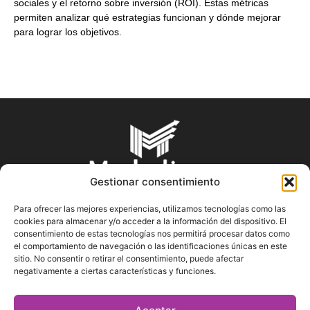
sociales y el retorno sobre inversión (ROI). Estas métricas
permiten analizar qué estrategias funcionan y dónde mejorar
para lograr los objetivos.
Gestionar consentimiento
Para ofrecer las mejores experiencias, utilizamos tecnologías como las
cookies para almacenar y/o acceder a la información del dispositivo. El
SOBRE NOSOTROS
consentimiento de estas tecnologías nos permitirá procesar datos como
el comportamiento de navegación o las identificaciones únicas en este
sitio. No consentir o retirar el consentimiento, puede afectar
En Marketin.es encontrarás la más actualizada y veraz
negativamente a ciertas características y funciones.
información sobre el mundo del marketing; consejos
publicitarios, tips de mercadeo, herramientas digitales y más.