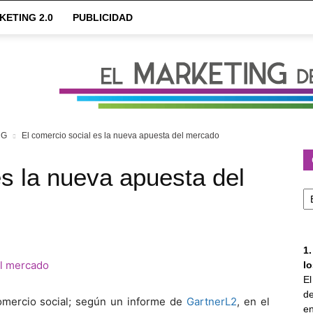
KETING 2.0
PUBLICIDAD
NG
El comercio social es la nueva apuesta del mercado
es la nueva apuesta del
Ca
1
l
E
de
omercio social; según un informe de
GartnerL2
, en el
en