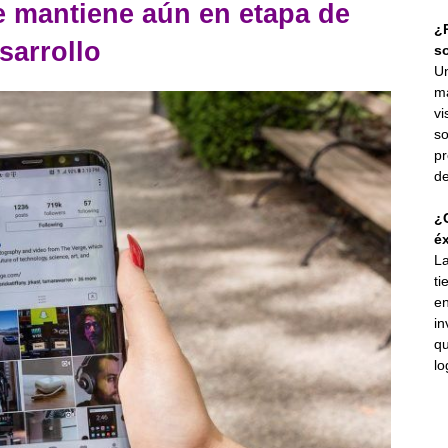
e mantiene aún en etapa de
¿P
sarrollo
s
Un
ma
vi
so
pr
de
¿C
éx
La
ti
en
in
qu
lo