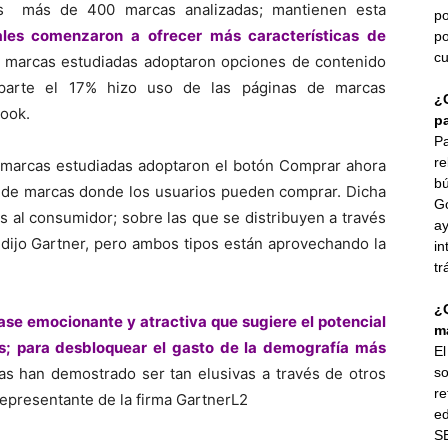
s más de 400 marcas analizadas; mantienen esta
po
ales comenzaron a ofrecer más características de
po
cu
 marcas estudiadas adoptaron opciones de contenido
a parte el 17% hizo uso de las páginas de marcas
¿
book.
p
Pa
re
s marcas estudiadas adoptaron el botón Comprar ahora
bú
b de marcas donde los usuarios pueden comprar. Dicha
G
s al consumidor; sobre las que se distribuyen a través
ay
 dijo Gartner, pero ambos tipos están aprovechando la
in
tr
¿
ase emocionante y atractiva que sugiere el potencial
ma
s; para desbloquear el gasto de la demografía más
E
ras han demostrado ser tan elusivas a través de otros
so
re
representante de la firma GartnerL2
ed
SE