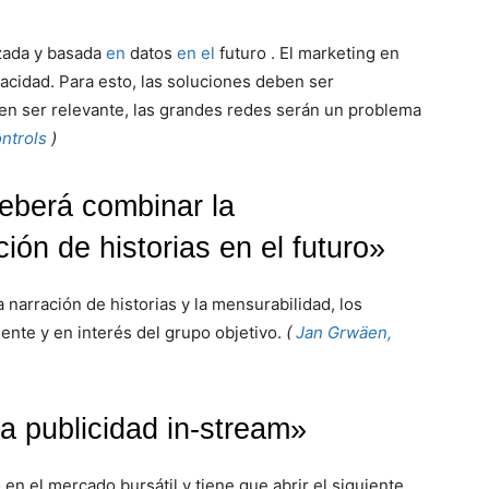
zada y basada
en
datos
en el
futuro . El marketing en
acidad. Para esto, las soluciones deben ser
o en ser relevante, las grandes redes serán un problema
ntrols
)
 deberá combinar la
ión de historias en el futuro»
a narración de historias y la mensurabilidad, los
nte y en interés del grupo objetivo.
(
Jan Grwäen,
a publicidad in-stream»
en el mercado bursátil y tiene que abrir el siguiente