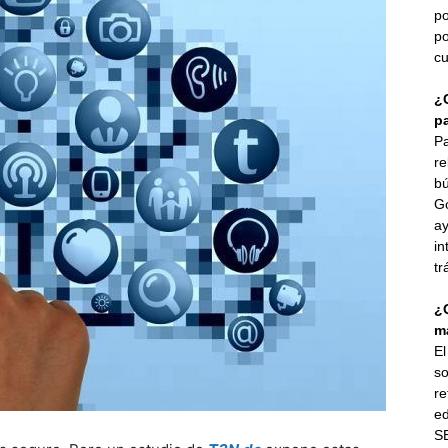
po
po
cu
¿
p
Pa
re
bú
G
ay
in
tr
¿
ma
E
so
re
ed
SE