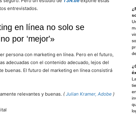
es seguro. Pero un estudio de
T3N.de
expone estas
tos entrevistados.
¿P
s
Un
ting en línea no solo se
ma
vi
ino por ‘mejor'»
so
pr
de
r persona con marketing en línea. Pero en el futuro,
nas adecuadas con el contenido adecuado, lejos del
¿C
 buenas. El futuro del marketing en línea consistirá
éx
La
ti
en
ltamente relevantes y buenas.
(
Julian Kramer, Adobe
)
in
qu
lo