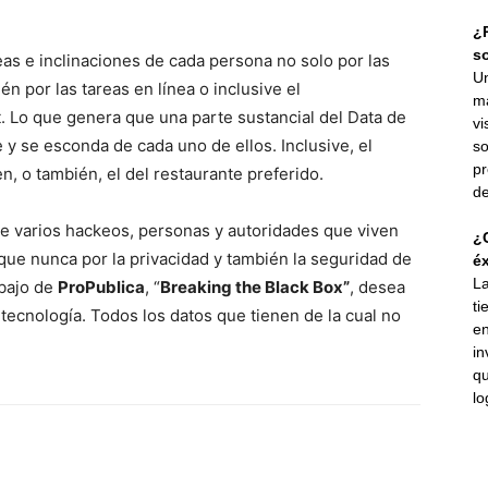
¿P
s
eas e inclinaciones de cada persona no solo por las
Un
ién por las tareas en línea o inclusive el
ma
. Lo que genera que una parte sustancial del Data de
vi
y se esconda de cada uno de ellos. Inclusive, el
so
pr
n, o también, el del restaurante preferido.
de
de varios hackeos, personas y autoridades que viven
¿C
que nunca por la privacidad y también la seguridad de
éx
La
abajo de
ProPublica
, “
Breaking the Black Box”
, desea
ti
e tecnología. Todos los datos que tienen de la cual no
en
in
qu
lo