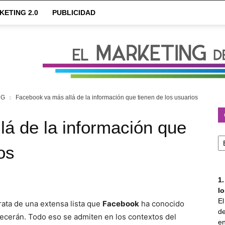
KETING 2.0
PUBLICIDAD
NG
Facebook va más allá de la información que tienen de los usuarios
á de la información que
Ca
os
1
l
E
rata de una extensa lista que
Facebook
ha conocido
de
recerán. Todo eso se admiten en los contextos del
en