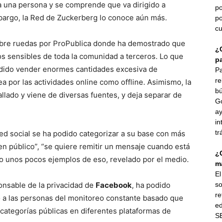
a a una persona y se comprende que va dirigido a
po
mbargo, la Red de Zuckerberg lo conoce aún más.
po
cu
obre ruedas por ProPublica donde ha demostrado que
¿
s sensibles de toda la comunidad a terceros. Lo que
p
odido vender enormes cantidades excesiva de
Pa
re
a por las actividades online como offline. Asimismo, la
bú
llado y viene de diversas fuentes, y deja separar de
G
ay
in
tr
red social se ha podido categorizar a su base con más
n público”, “se quiere remitir un mensaje cuando está
¿
o unos pocos ejemplos de eso, revelado por el medio.
ma
E
onsable de la privacidad de
Facebook
, ha podido
so
re
do a las personas del monitoreo constante basado que
ed
categorías públicas en diferentes plataformas de
SE